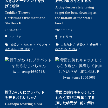
大きなオーナメントを投
必死で取ろうとする犬
げて粉砕
A dog desperately trying
Toddler Throws
to get the bone drawing at
Christmas Ornament and
the bottom of the water
Shatters It
bowl
2008/03/11
2015/03/09
アメリカ
アメリカ
勘違い
なんで
イタズラ
コミカル
勘違い
珍光景
赤ちゃん・子供・幼児
おっちょこちょい
帽子がわりにブラパッド
背面に倒れキャッチして
を被るおじいちゃん
もらう遊びに興奮して参
加した幼児が...前に倒れ
Grandpa wearing a bra