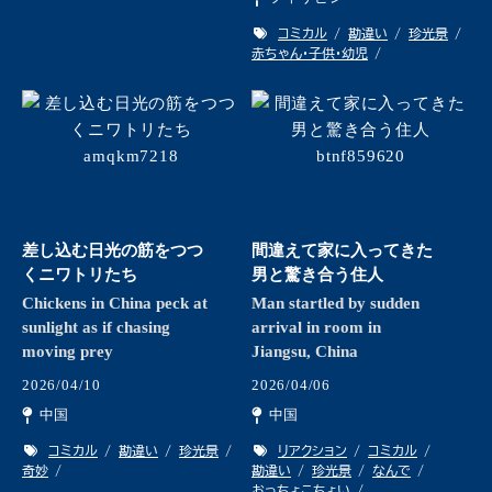
コミカル
勘違い
珍光景
赤ちゃん・子供・幼児
差し込む日光の筋をつつ
間違えて家に入ってきた
くニワトリたち
男と驚き合う住人
Chickens in China peck at
Man startled by sudden
sunlight as if chasing
arrival in room in
moving prey
Jiangsu, China
2026/04/10
2026/04/06
中国
中国
コミカル
勘違い
珍光景
リアクション
コミカル
奇妙
勘違い
珍光景
なんで
おっちょこちょい