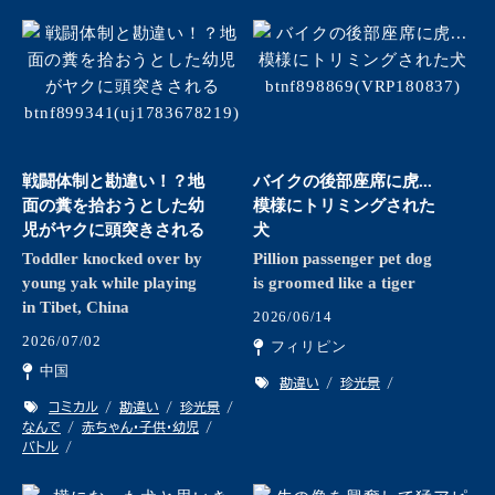
戦闘体制と勘違い！？地
バイクの後部座席に虎...
面の糞を拾おうとした幼
模様にトリミングされた
児がヤクに頭突きされる
犬
Toddler knocked over by
Pillion passenger pet dog
young yak while playing
is groomed like a tiger
in Tibet, China
2026/06/14
2026/07/02
フィリピン
中国
勘違い
珍光景
コミカル
勘違い
珍光景
なんで
赤ちゃん・子供・幼児
バトル