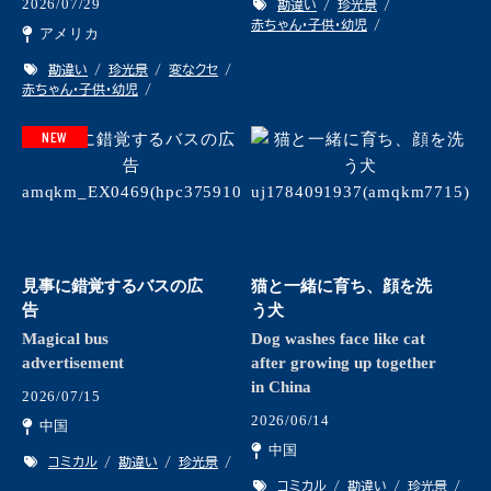
2026/07/29
勘違い
珍光景
赤ちゃん・子供・幼児
アメリカ
勘違い
珍光景
変なクセ
赤ちゃん・子供・幼児
NEW
見事に錯覚するバスの広
猫と一緒に育ち、顔を洗
告
う犬
Magical bus
Dog washes face like cat
advertisement
after growing up together
in China
2026/07/15
2026/06/14
中国
中国
コミカル
勘違い
珍光景
コミカル
勘違い
珍光景