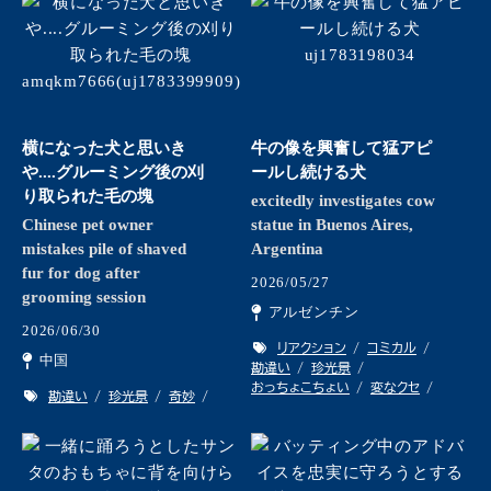
横になった犬と思いき
牛の像を興奮して猛アピ
や....グルーミング後の刈
ールし続ける犬
り取られた毛の塊
excitedly investigates cow
Chinese pet owner
statue in Buenos Aires,
mistakes pile of shaved
Argentina
fur for dog after
2026/05/27
grooming session
アルゼンチン
2026/06/30
リアクション
コミカル
中国
勘違い
珍光景
おっちょこちょい
変なクセ
勘違い
珍光景
奇妙