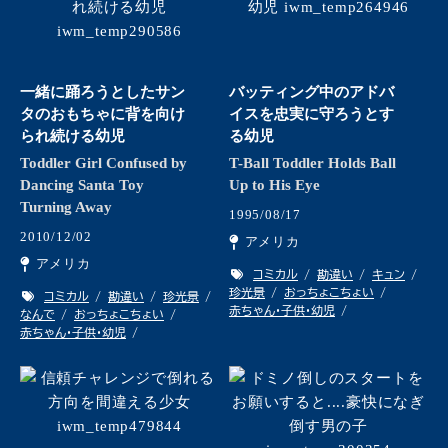
一緒に踊ろうとしたサン
バッティング中のアドバ
タのおもちゃに背を向け
イスを忠実に守ろうとす
られ続ける幼児
る幼児
Toddler Girl Confused by
T-Ball Toddler Holds Ball
Dancing Santa Toy
Up to His Eye
Turning Away
1995/08/17
2010/12/02
アメリカ
アメリカ
コミカル
勘違い
キュン
珍光景
おっちょこちょい
コミカル
勘違い
珍光景
赤ちゃん・子供・幼児
なんで
おっちょこちょい
赤ちゃん・子供・幼児