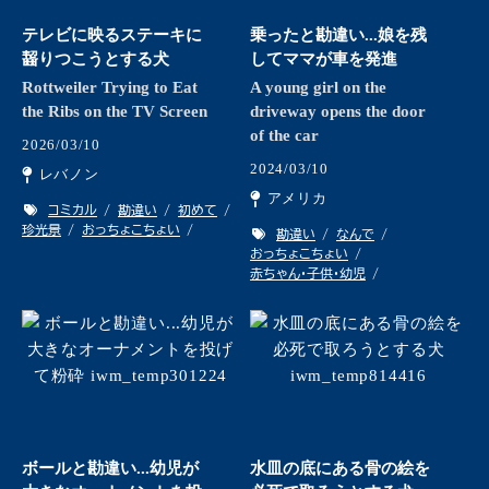
テレビに映るステーキに
乗ったと勘違い...娘を残
齧りつこうとする犬
してママが車を発進
Rottweiler Trying to Eat
A young girl on the
the Ribs on the TV Screen
driveway opens the door
of the car
2026/03/10
2024/03/10
レバノン
アメリカ
コミカル
勘違い
初めて
珍光景
おっちょこちょい
勘違い
なんで
おっちょこちょい
赤ちゃん・子供・幼児
ボールと勘違い...幼児が
水皿の底にある骨の絵を