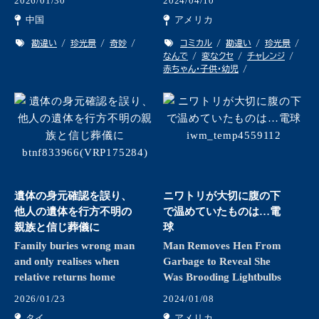
2026/01/30
2024/04/10
中国
アメリカ
勘違い
珍光景
奇妙
コミカル
勘違い
珍光景
なんで
変なクセ
チャレンジ
赤ちゃん・子供・幼児
遺体の身元確認を誤り、
ニワトリが大切に腹の下
他人の遺体を行方不明の
で温めていたものは…電
親族と信じ葬儀に
球
Family buries wrong man
Man Removes Hen From
and only realises when
Garbage to Reveal She
relative returns home
Was Brooding Lightbulbs
2026/01/23
2024/01/08
タイ
アメリカ