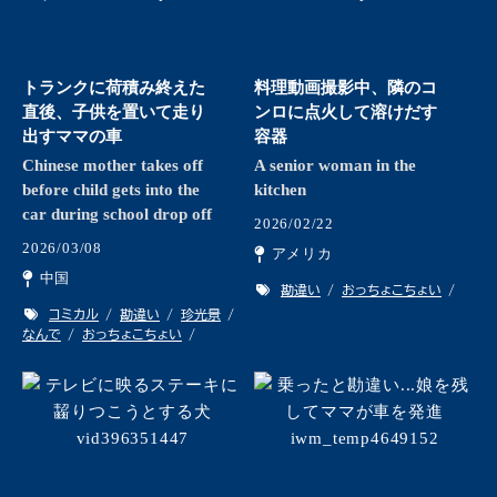
トランクに荷積み終えた
料理動画撮影中、隣のコ
直後、子供を置いて走り
ンロに点火して溶けだす
出すママの車
容器
Chinese mother takes off
A senior woman in the
before child gets into the
kitchen
car during school drop off
2026/02/22
2026/03/08
アメリカ
中国
勘違い
おっちょこちょい
コミカル
勘違い
珍光景
なんで
おっちょこちょい