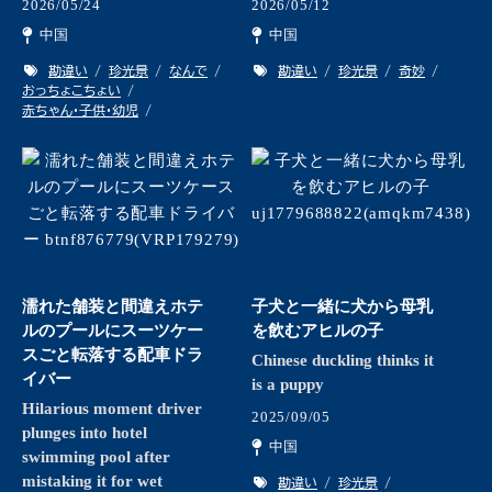
2026/05/24
2026/05/12
中国
中国
勘違い
珍光景
なんで
勘違い
珍光景
奇妙
おっちょこちょい
赤ちゃん・子供・幼児
濡れた舗装と間違えホテ
子犬と一緒に犬から母乳
ルのプールにスーツケー
を飲むアヒルの子
スごと転落する配車ドラ
Chinese duckling thinks it
イバー
is a puppy
Hilarious moment driver
2025/09/05
plunges into hotel
中国
swimming pool after
mistaking it for wet
勘違い
珍光景