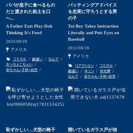
パパが息子に食べるもの
バッティングアドバイス
だと渡された粘土を口
を忠実に守ろうとする男
へ...
の子
A Father Eats Play-Doh
Tot Boy Takes Instruction
Thinking It's Food
Literally and Puts Eyes on
Baseball
2023/09/28
2012/06/18
アメリカ
アメリカ
コミカル
勘違い
なんで
おっちょこちょい
リアクション
コミカル
赤ちゃん・子供・幼児
勘違い
キュン
珍光景
なんで
赤ちゃん・子供・幼児
恥ずかしい....犬型の椅子
開いているガラス戸が信