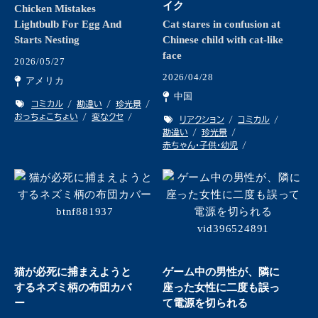
イク
Chicken Mistakes
Lightbulb For Egg And
Cat stares in confusion at
Starts Nesting
Chinese child with cat-like
face
2026/05/27
2026/04/28
アメリカ
中国
コミカル
勘違い
珍光景
おっちょこちょい
変なクセ
リアクション
コミカル
勘違い
珍光景
赤ちゃん・子供・幼児
猫が必死に捕まえようと
ゲーム中の男性が、隣に
するネズミ柄の布団カバ
座った女性に二度も誤っ
ー
て電源を切られる