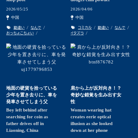
2026/05/25
2026/04/06
中国
中国
勘違い
なんで
コミカル
勘違い
なんで
おっちょこちょい
イタズラ
地面の硬貨を拾っている
肩から上が反対向き！？
少年を置き去りに、車を
奇妙な錯覚を生み出す女
発車させてしまう父
性
Boy left behind after
Woman wearing hat
searching for coin as
creates eerie optical
father drives off in
illusion as she looked
Liaoning, China
down at her phone