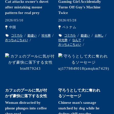
Cat attacks owner's duvet
Gaming Girl Accidentally
after mistaking mouse
Turns Off Guy's Machine
pattern for real prey
Twice
2026/05/10
2026/05/28
中国
ベトナム
コミカル
勘違い
珍光景
コミカル
勘違い
台無し
おっちょこちょい
珍光景
なんで
おっちょこちょい
カフェのプールに気が付
守ろうとして犬に奪われ
かず豪快に落下する女性
るソーセージ
Woman distracted by
Chinese man’s sausage
phone plunges into coffee
snatched by dog while he
shop pool
dodges chili powder