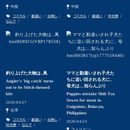
中国
中国
コミカル
勘違い
台無し
コミカル
勘違い
珍光景
なんで
釣り上げた大物は..凧
ママと勘違いされ子犬た
ちに追い回される犬に、
Angler's 'big catch' turns
母犬は....知らんぷり
out to be Stitch-themed
kite
Puppies mistake Shih Tzu
Sowee for mom in
2026/04/27
Guiguinto, Bulacan,
台湾
Philippines
コミカル
勘違い
台無し
2026/04/23
珍光景
なんで
フィリピン