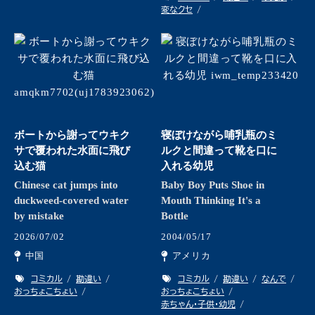
変なクセ
ボートから謝ってウキク
寝ぼけながら哺乳瓶のミ
サで覆われた水面に飛び
ルクと間違って靴を口に
込む猫
入れる幼児
Chinese cat jumps into
Baby Boy Puts Shoe in
duckweed-covered water
Mouth Thinking It's a
by mistake
Bottle
2026/07/02
2004/05/17
中国
アメリカ
コミカル
勘違い
コミカル
勘違い
なんで
おっちょこちょい
おっちょこちょい
赤ちゃん・子供・幼児