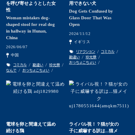
を呼び寄せようとした女
用できない犬
性
Dog Gets Confused by
Woman mistakes dog-
Glass Door That Was
shaped stool for real dog
Open
in hallway in Hunan,
2024/11/12
China
イギリス
2026/06/07
リアクション
コミカル
中国
勘違い
珍光景
おっちょこちょい
コミカル
勘違い
珍光景
なんで
おっちょこちょい
電球を卵と間違えて温め
ライバル視！？猫が女の
続ける鶏
子に威嚇する訳は...猫メ