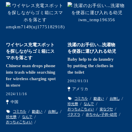
ワイヤレス充電スポット
洗濯のお手伝い...洗濯物
を探しながらゴミ箱にス
を便器に運び入れる幼児
マホを落とす
Baby help to do laundry
Chinese man drops phone
by putting the clothes in
into trash while searching
the toilet
for wireless charging spot
2002/01/31
in store
アメリカ
2024/11/16
コミカル
勘違い
台無し
中国
珍光景
なんで
おっちょこちょい
変なクセ
コミカル
勘違い
台無し
イタズラ
赤ちゃん・子供・幼児
珍光景
なんで
おっちょこちょい