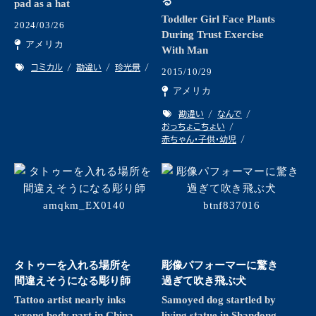
る
pad as a hat
Toddler Girl Face Plants
2024/03/26
During Trust Exercise
アメリカ
With Man
コミカル
勘違い
珍光景
2015/10/29
アメリカ
勘違い
なんで
おっちょこちょい
赤ちゃん・子供・幼児
タトゥーを入れる場所を
彫像パフォーマーに驚き
間違えそうになる彫り師
過ぎて吹き飛ぶ犬
Tattoo artist nearly inks
Samoyed dog startled by
wrong body part in China
living statue in Shandong,