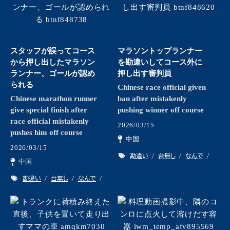
スタッフが誤ってコース
マラソントップランナー
から押し出したマラソン
を勘違いしてコース外に
ランナー、ゴールが認め
押し出す審判員
られる
Chinese race official given
Chinese marathon runner
ban after mistakenly
give special finish after
pushing winner off course
race official mistakenly
2026/03/15
pushes him off course
中国
2026/03/15
勘違い
台無し
なんで
中国
勘違い
台無し
なんで