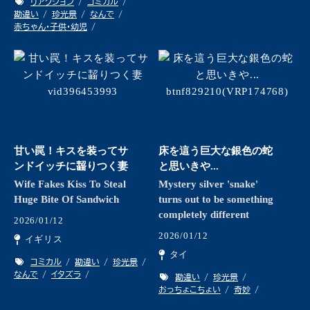
リアクション
コミカル
勘違い
珍光景
なんで
赤ちゃん・子供・幼児
甘い罠！キスを装ってサ
床を這う巨大な銀色の蛇
ンドイッチに齧りつく妻
と思いきや...
Wife Fakes Kiss To Steal
Mystery silver 'snake'
Huge Bite Of Sandwich
turns out to be something
completely different
2026/01/12
2026/01/12
イギリス
タイ
コミカル
勘違い
珍光景
なんで
イタズラ
勘違い
珍光景
おっちょこちょい
奇妙