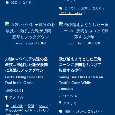
股間
なんで
コミカル
股間
なんで
おっちょこちょい
力強いパパに子供達の必
飛び越えようとした三角
殺技... 飛ばした靴が股間
コーンに股間をぶつけて
に直撃しノックダウン
転落する少年
Girl's Flying Shoe Hits
Young Boy Hits Crotch on
Dad in the Groin
Traffic Cone While
Jumping
1995/09/01
2011/12/16
アメリカ
アメリカ
コミカル
股間
なんで
赤ちゃん・子供・幼児
バトル
股間
おっちょこちょい
反撃・必殺