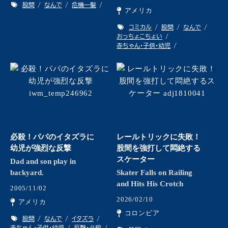
股間
なんで
危機一髪
アメリカ
コミカル
股間
なんで
おっちょこちょい
赤ちゃん・子供・幼児
必殺！パパのイタズラに
レールトリックに失敗！
幼児が強烈な反撃
股間を強打して悶絶する
スケーター
Dad and son play in
backyard.
Skater Falls on Railing
and Hits His Crotch
2005/11/02
2026/02/10
アメリカ
コロンビア
股間
なんで
イタズラ
赤ちゃん・子供・幼児
反撃・必殺