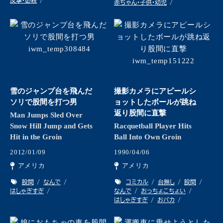
赤ちゃん・子供・幼児
雪のジャンプ台を飛んだ
撮影カメラにアピールシ
ソリで股間を打つ男
ョットしたボールが跳ね
返り股間に直撃
Man Jumps Sled Over
Snow Hill Jump and Gets
Racquetball Player Hits
Hit in the Groin
Ball Into Own Groin
2012/01/09
1990/04/06
アメリカ
アメリカ
股間
なんで
コミカル
台無し
股間
はしゃぎすぎ
なんで
おっちょこちょい
はしゃぎすぎ
おバカ