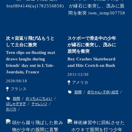
次々宙返り飛び込もうと
スケボーで滑走中の少年
して土台に激突
が縁石に衝突し、茂みに
股間を衝突
Teen slips on floating mat
draws laughs during
Boy Crashes Skateboard
friends' day out in L'Isle-
and Hits Crotch on Bush
Jourdain, France
2011/12/30
2026/06/18
アメリカ
フランス
股間
赤ちゃん・子供・幼児
股間
おっちょこちょい
はしゃぎすぎ
チャレンジ
おバカ