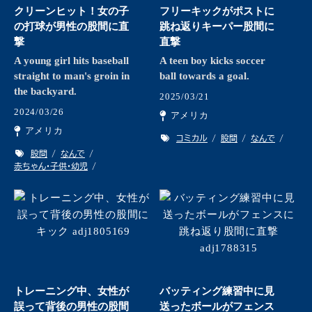
クリーンヒット！女の子
フリーキックがポストに
の打球が男性の股間に直
跳ね返りキーパー股間に
撃
直撃
A young girl hits baseball
A teen boy kicks soccer
straight to man's groin in
ball towards a goal.
the backyard.
2025/03/21
2024/03/26
アメリカ
アメリカ
コミカル
股間
なんで
股間
なんで
赤ちゃん・子供・幼児
トレーニング中、女性が
バッティング練習中に見
誤って背後の男性の股間
送ったボールがフェンス