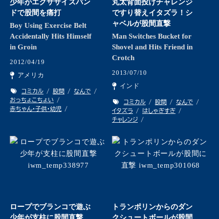
少年がエクササイズバン
丸太背面投げチャレンジ
ドで股間を痛打
ですり替えイタズラ！シ
ャベルが股間直撃
Boy Using Exercise Belt
Accidentally Hits Himself
Man Switches Bucket for
in Groin
Shovel and Hits Friend in
Crotch
2012/04/19
2013/07/10
アメリカ
インド
コミカル
股間
なんで
おっちょこちょい
コミカル
股間
なんで
赤ちゃん・子供・幼児
イタズラ
はしゃぎすぎ
チャレンジ
ロープでブランコで遊ぶ
トランポリンからのダン
少年が支柱に股間直撃
クシュートボールが股間