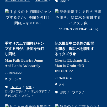
股間
手すりの上で開脚ジャン
記念撮影中に男性の股間
プする男が、股間を強打
を叩き、顔に水を噴射す
し悶絶
るイタズラ象
Man Fails Barrier Jump
Cheeky Elephants Hit
And Lands Awkwardly
Man in Groin *NO
INJURIES*
2026/03/22
2026/03/14
フランス
タイ
コミカル
股間
おっちょこちょい
はしゃぎすぎ
股間
イタズラ
チャレンジ
おバカ