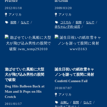
Practice
in Groin
2012/01/18
2009/03/20
アメリカ
アメリカ
股間
なんで
コミカル
股間
なんで
赤ちゃん・子供・幼児
遊ばせていた風船に大型
誕生日祝いの紙吹雪キャ
犬が飛び込み男性の股間
ノンを謝って股間に発射
で破裂
Confetti Cannon Fail
Dog Hits Balloon Back at
2018/07/07
Man and It Pops on His
アメリカ
Crotch
台無し
股間
なんで
2011/01/17
おっちょこちょい