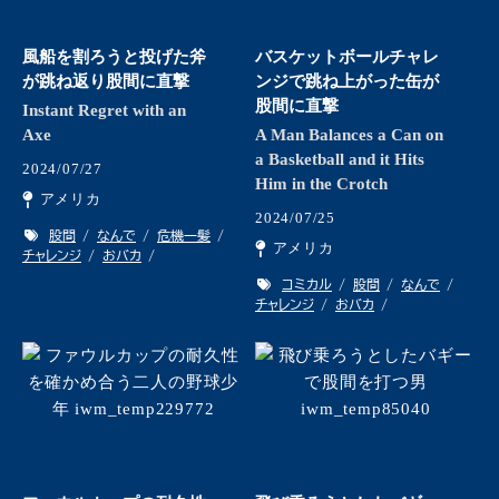
風船を割ろうと投げた斧
バスケットボールチャレ
が跳ね返り股間に直撃
ンジで跳ね上がった缶が
股間に直撃
Instant Regret with an
Axe
A Man Balances a Can on
a Basketball and it Hits
2024/07/27
Him in the Crotch
アメリカ
2024/07/25
股間
なんで
危機一髪
アメリカ
チャレンジ
おバカ
コミカル
股間
なんで
チャレンジ
おバカ