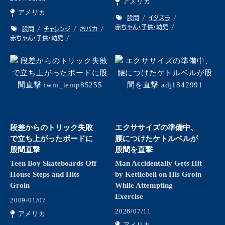
アメリカ
アメリカ
股間
イタズラ
赤ちゃん・子供・幼児
股間
チャレンジ
おバカ
赤ちゃん・子供・幼児
段差からのトリック失敗
エクササイズの準備中、
で立ち上がったボードに
腰につけたケトルベルが
股間直撃
股間を直撃
Teen Boy Skateboards Off
Man Accidentally Gets Hit
House Steps and Hits
by Kettlebell on His Groin
Groin
While Attempting
Exercise
2009/01/07
2026/07/11
アメリカ
アメリカ