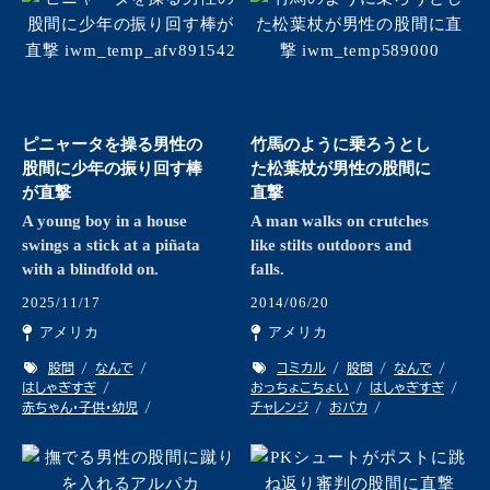
ピニャータを操る男性の
竹馬のように乗ろうとし
股間に少年の振り回す棒
た松葉杖が男性の股間に
が直撃
直撃
A young boy in a house
A man walks on crutches
swings a stick at a piñata
like stilts outdoors and
with a blindfold on.
falls.
2025/11/17
2014/06/20
アメリカ
アメリカ
股間
なんで
コミカル
股間
なんで
はしゃぎすぎ
おっちょこちょい
はしゃぎすぎ
赤ちゃん・子供・幼児
チャレンジ
おバカ