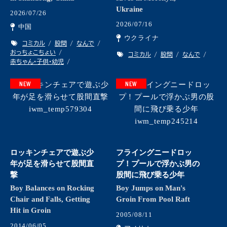
Ukraine
2026/07/26
2026/07/16
中国
ウクライナ
コミカル
股間
なんで
おっちょこちょい
コミカル
股間
なんで
赤ちゃん・子供・幼児
NEW
NEW
ロッキンチェアで遊ぶ少
フライングニードロッ
年が足を滑らせて股間直
プ！プールで浮かぶ男の
撃
股間に飛び乗る少年
Boy Balances on Rocking
Boy Jumps on Man's
Chair and Falls, Getting
Groin From Pool Raft
Hit in Groin
2005/08/11
2014/06/05