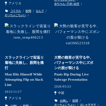
アメリカ
赤ちゃん・子供・幼児
コミカル
股間
なんで
おっちょこちょい
スラックラインで宙返り
大勢の観客が見守る中、
着地に失敗し、股間を痛
パフォーマンス中にズボ
打
ンの股が裂ける
Man Hits Himself While
Pants Rip During Live
Attempting Flip on Slack
Sabrage Presentation
Line
2026/05/23
2013/11/17
中国
アメリカ
台無し
股間
おっちょこちょい
はしゃぎすぎ
台無し
股間