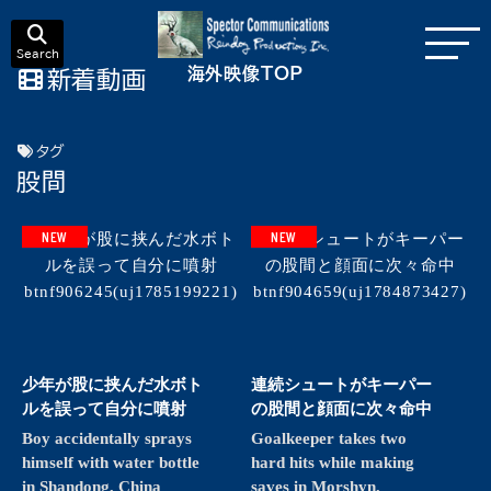
Search
海外映像TOP
新着動画
タグ
股間
NEW
NEW
少年が股に挟んだ水ボト
連続シュートがキーパー
ルを誤って自分に噴射
の股間と顔面に次々命中
Boy accidentally sprays
Goalkeeper takes two
himself with water bottle
hard hits while making
in Shandong, China
saves in Morshyn,