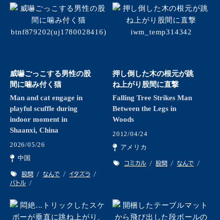
威嚇ごっこする男性の股
押し倒した木の根元が跳
間に噛み付く猫
ね上がり股間に直撃
Man and cat engage in
Falling Tree Strikes Man
playful scuffle during
Between the Legs in
indoor moment in
Woods
Shaanxi, China
2012/04/24
2026/05/26
アメリカ
中国
コミカル
股間
なんで
股間
なんで
イタズラ
バトル