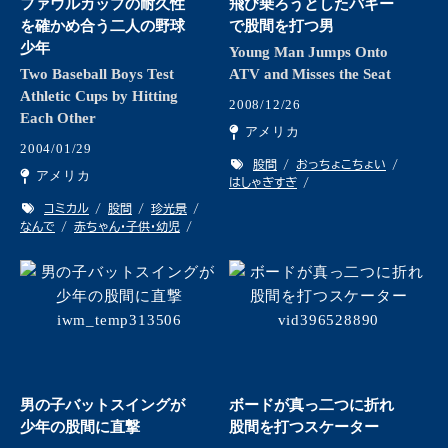
ファウルカップの耐久性
飛び乗ろうとしたバギー
を確かめ合う二人の野球
で股間を打つ男
少年
Young Man Jumps Onto
Two Baseball Boys Test
ATV and Misses the Seat
Athletic Cups by Hitting
2008/12/26
Each Other
アメリカ
2004/01/29
股間
おっちょこちょい
アメリカ
はしゃぎすぎ
コミカル
股間
珍光景
なんで
赤ちゃん・子供・幼児
男の子バットスイングが
ボードが真っ二つに折れ
少年の股間に直撃
股間を打つスケーター