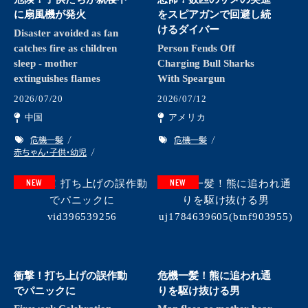
に扇風機が発火
をスピアガンで回避し続
けるダイバー
Disaster avoided as fan
catches fire as children
Person Fends Off
sleep - mother
Charging Bull Sharks
extinguishes flames
With Speargun
2026/07/20
2026/07/12
中国
アメリカ
危機一髪
危機一髪
赤ちゃん・子供・幼児
NEW
NEW
衝撃！打ち上げの誤作動
危機一髪！熊に追われ通
でパニックに
りを駆け抜ける男