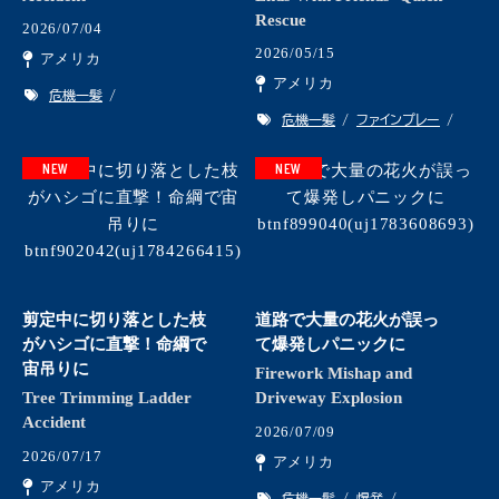
Rescue
2026/07/04
2026/05/15
アメリカ
アメリカ
危機一髪
危機一髪
ファインプレー
NEW
NEW
剪定中に切り落とした枝
道路で大量の花火が誤っ
がハシゴに直撃！命綱で
て爆発しパニックに
宙吊りに
Firework Mishap and
Tree Trimming Ladder
Driveway Explosion
Accident
2026/07/09
2026/07/17
アメリカ
アメリカ
危機一髪
爆発