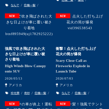
なんで
危機一髪
NEW
NEW
強風で吹き飛ばされた大
衝撃！点火した打ち上げ
きな日よけが車に覆い被
花火の筒が爆発
さり着地
Scary Close Call as
High Winds Blow Canopy
Fireworks Explode in
onto SUV
Launch Tube
2026/05/13
2026/07/03
アメリカ
アメリカ
珍光景
奇妙
危機一髪
なんで
危機一髪
NEW
NEW