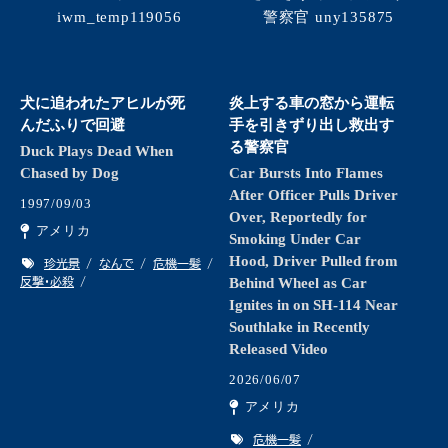
犬に追われたアヒルが死
炎上する車の窓から運転
んだふりで回避
手を引きずり出し救出す
る警察官
Duck Plays Dead When
Chased by Dog
Car Bursts Into Flames
After Officer Pulls Driver
1997/09/03
Over, Reportedly for
アメリカ
Smoking Under Car
Hood, Driver Pulled from
珍光景
なんで
危機一髪
反撃・必殺
Behind Wheel as Car
Ignites in on SH-114 Near
Southlake in Recently
Released Video
2026/06/07
アメリカ
危機一髪