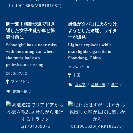
間一髪！横断歩道で引き
男性がタバコに火をつけ
返した女子生徒が車と衝
ようとした途端、ライタ
突寸前に
ーが爆発
Schoolgirl has a near miss
Lighter explodes while
with oncoming car when
man lights cigarette in
she turns back on
Shandong, China
pedestrian crossing
2026/07/08
2026/07/02
中国
フィリピン
なんで
危機一髪
爆発
危機一髪