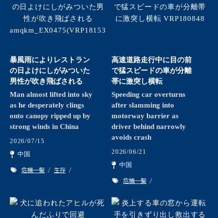
暴風雨によりレストラン
高速道路走行中に目の前
の日よけにしがみついた
で猛スピードの車が分離
男性が吹き飛ばされる
帯に激突し横転
Man almost lifted into sky
Speeding car overturns
as he desperately clings
after slamming into
onto canopy ripped up by
motorway barrier as
strong winds in China
driver behind narrowly
avoids crash
2026/07/15
2026/06/21
中国
中国
危機一髪
生存
危機一髪