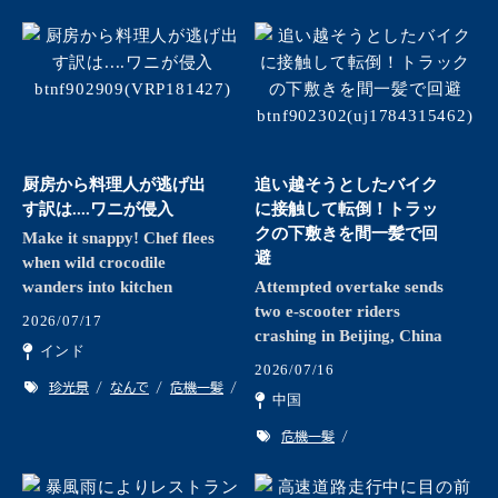
厨房から料理人が逃げ出
追い越そうとしたバイク
す訳は....ワニが侵入
に接触して転倒！トラッ
クの下敷きを間一髪で回
Make it snappy! Chef flees
避
when wild crocodile
wanders into kitchen
Attempted overtake sends
two e-scooter riders
2026/07/17
crashing in Beijing, China
インド
2026/07/16
珍光景
なんで
危機一髪
中国
危機一髪