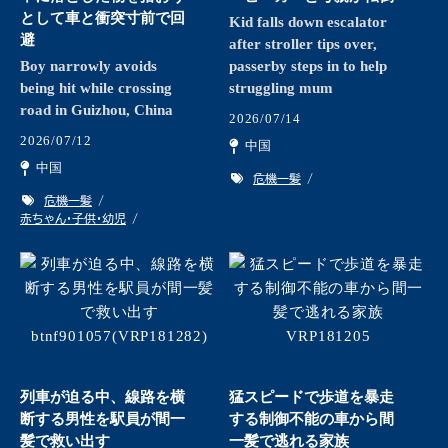
として車と衝突寸前で回
Kid falls down escalator
避
after stroller tips over,
Boy narrowly avoids
passerby steps in to help
being hit while crossing
struggling mum
road in Guizhou, China
2026/07/14
2026/07/12
中国
中国
危機一髪
危機一髪
赤ちゃん・子供・幼児
列車が迫る中、線路を横
猛スピードで歩道を暴走
断する男性を駅員が間一
する制御不能の車から間
髪で救い出す
一髪で逃れる家族