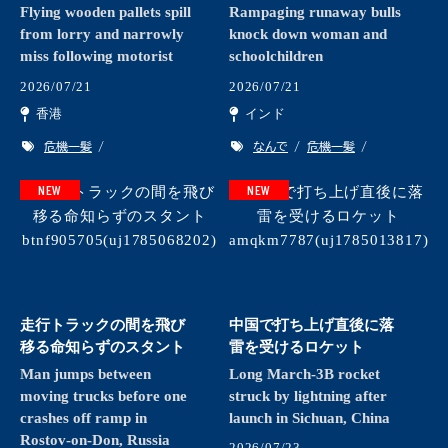
Flying wooden pallets spill
Rampaging runaway bulls
from lorry and narrowly
knock down woman and
miss following motorist
schoolchildren
2026/07/21
2026/07/21
香港
インド
危機一髪
なんで
危機一髪
NEW
NEW
走行トラックの間を飛び
中国で打ち上げ直後に落
移る命知らずのスタント
雷を受けるロケット
Man jumps between
Long March-3B rocket
moving trucks before one
struck by lightning after
crashes off ramp in
launch in Sichuan, China
Rostov-on-Don, Russia
2026/07/23