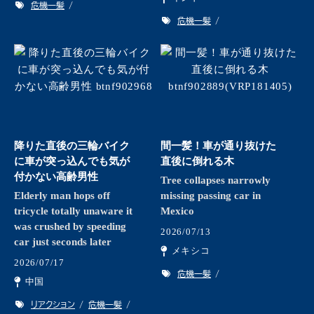
危機一髪
危機一髪
降りた直後の三輪バイク
間一髪！車が通り抜けた
に車が突っ込んでも気が
直後に倒れる木
付かない高齢男性
Tree collapses narrowly
Elderly man hops off
missing passing car in
tricycle totally unaware it
Mexico
was crushed by speeding
2026/07/13
car just seconds later
メキシコ
2026/07/17
危機一髪
中国
リアクション
危機一髪