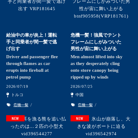
給油中の車が炎上！運転
危機一髪！強風でテント
手と同乗者が間一髪で逃
フレームにしがみついた
げ出す
男性が宙に舞い上がる
Driver and passenger flee
Men almost lifted into sky
through flames as car
as they desperately cling
erupts into fireball at
onto store canopy being
petrol pump
ripped up by winds
2026/07/19
2026/07/25
トルコ
中国
危機一髪
危機一髪
NEW
NEW