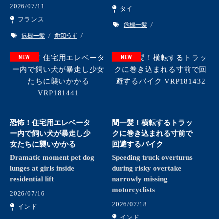
2026/07/11
タイ
フランス
危機一髪
危機一髪
命知らず
NEW
NEW
恐怖！住宅用エレベータ
間一髪！横転するトラッ
ー内で飼い犬が暴走し少
クに巻き込まれる寸前で
女たちに襲いかかる
回避するバイク
Dramatic moment pet dog
Speeding truck overturns
lunges at girls inside
during risky overtake
residential lift
narrowly missing
motorcyclists
2026/07/16
2026/07/18
インド
インド