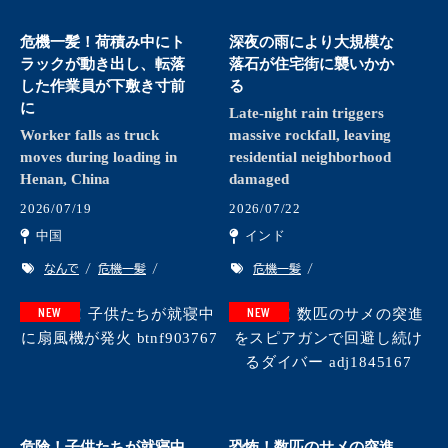
危機一髪！荷積み中にト
深夜の雨により大規模な
ラックが動き出し、転落
落石が住宅街に襲いかか
した作業員が下敷き寸前
る
に
Late-night rain triggers
Worker falls as truck
massive rockfall, leaving
moves during loading in
residential neighborhood
Henan, China
damaged
2026/07/19
2026/07/22
中国
インド
なんで
危機一髪
危機一髪
NEW
NEW
危険！子供たちが就寝中
恐怖！数匹のサメの突進