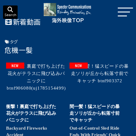
Search
海外映像TOP
新着動画
タグ
危機一髪
NEW
NEW
衝撃！裏庭で打ち上げた
間一髪！猛スピードの暴
花火がテラスに飛び込み
走ソリが丘から転落寸前
パニックに
でキャッチ
Backyard Fireworks
Out-of-Control Sled Ride
Accident
Ends With Friends' Quick