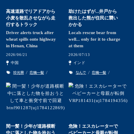
高速道路でリアドアから
助けたはずが...井戸から
小麦を散乱させながら走
救出した熊が住民に襲い
行するトラック
かかる
Driver alerts truck after
Locals rescue bear from
wheat spills onto highway
well... only for it to charge
in Henan, China
at them
2026/06/21
2026/07/13
中国
インド
珍光景
危機一髪
なんで
危機一髪
間一髪！少年が道路横断
危険！エスカレーターで
中に落とした物を拾おう
ベビーカーと母親が転倒