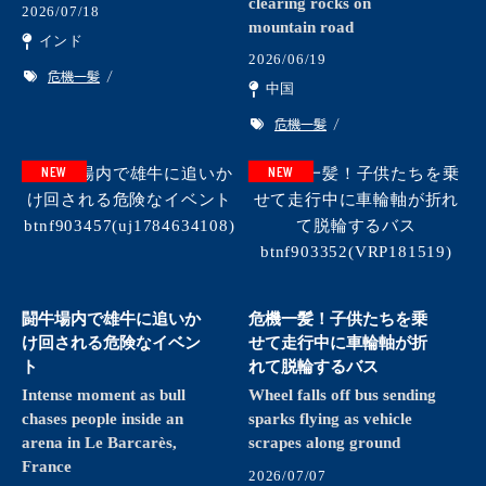
clearing rocks on
2026/07/18
mountain road
インド
2026/06/19
危機一髪
中国
危機一髪
NEW
NEW
闘牛場内で雄牛に追いか
危機一髪！子供たちを乗
け回される危険なイベン
せて走行中に車輪軸が折
ト
れて脱輪するバス
Intense moment as bull
Wheel falls off bus sending
chases people inside an
sparks flying as vehicle
arena in Le Barcarès,
scrapes along ground
France
2026/07/07