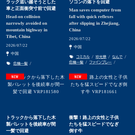
ラック追い越そうとした
ソコンの落下を回避
車と正面衝突寸前で回避
Man saves computer from
Head-on collision
fall with quick reflexes
narrowly avoided on
after slipping in Zhejiang,
mountain highway in
China
Tibet, China
2026/07/22
2026/07/22
中国
中国
コミカル
珍光景
なんで
危機一髪
ファインプレー
危機一髪
NEW
NEW
トラックから落下した木
衝撃！路上の女性と子供
製パレットを後続車が間
たちを猛スピードでなぎ
一髪で回避
倒す牛