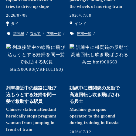
tries to drive up slope
the wheels of moving train
2026/07/08
2026/07/08
タイ
インド
珍光景
なんで
危機一髪
危機一髪
列車接近中の線路に飛び
訓練中に機関銃の反動で
込もうとする妊婦を間一
高速回転し吹き飛ばされ
髪で救助する駅員
る兵士
Chinese station attendant
Machine gun spins
heroically stops pregnant
operator to the ground
woman from jumping in
during training in Russia
front of train
2026/07/12