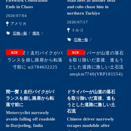
Firework Celebration
Man flees as mother bear
Ends in Chaos
and cubs chase him in
northern Turkiye
2026/07/04
2026/07/17
アメリカ
トルコ
危機一髪
爆発
危機一髪
NEW
NEW
間一髪！走行バイクがバ
ドライバーが山道の落石
ランスを崩し路肩から転
を取り除いだ直後、進も
落寸前に
うとした道路に激しい土
石流
Motorcyclist narrowly
avoids falling off roadside
Chinese driver narrowly
in Darjeeling, India
escapes mudslide after