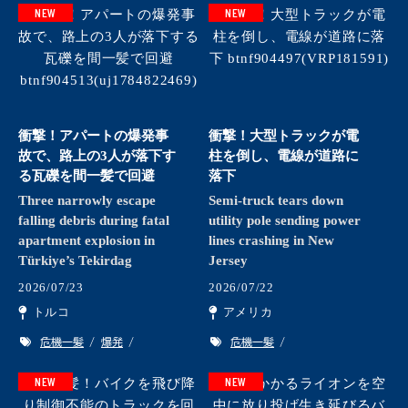
NEW
NEW
衝撃！アパートの爆発事
衝撃！大型トラックが電
故で、路上の3人が落下す
柱を倒し、電線が道路に
る瓦礫を間一髪で回避
落下
Three narrowly escape
Semi-truck tears down
falling debris during fatal
utility pole sending power
apartment explosion in
lines crashing in New
Türkiye’s Tekirdag
Jersey
2026/07/23
2026/07/22
トルコ
アメリカ
危機一髪
爆発
危機一髪
NEW
NEW