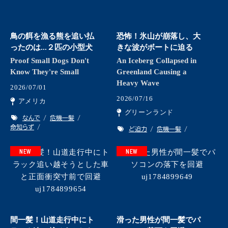
鳥の餌を漁る熊を追い払
恐怖！氷山が崩落し、大
ったのは...２匹の小型犬
きな波がボートに迫る
Proof Small Dogs Don't
An Iceberg Collapsed in
Know They're Small
Greenland Causing a
Heavy Wave
2026/07/01
2026/07/16
アメリカ
グリーンランド
なんで
危機一髪
命知らず
ど迫力
危機一髪
NEW
NEW
間一髪！山道走行中にト
滑った男性が間一髪でパ