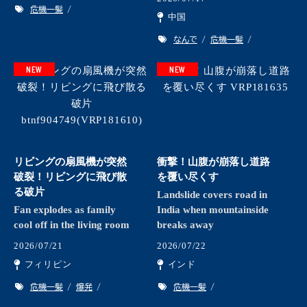
危機一髪
中国
なんで
危機一髪
NEW
NEW
リビングの扇風機が突然
衝撃！山腹が崩落し道路
破裂！リビングに飛び散
を覆い尽くす
る破片
Landslide covers road in
Fan explodes as family
India when mountainside
cool off in the living room
breaks away
2026/07/21
2026/07/22
フィリピン
インド
危機一髪
爆発
危機一髪