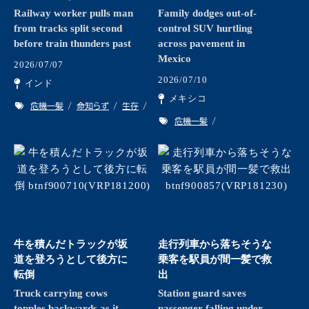
Railway worker pulls man
Family dodges out-of-
from tracks split second
control SUV hurtling
before train thunders past
across pavement in
Mexico
2026/07/07
2026/07/10
インド
メキシコ
危機一髪
命知らず
生存
危機一髪
牛を積んだトラックが坂
走行列車から落ちそうな
道を登ろうとして後方に
乗客を駅員が間一髪で救
転倒
出
Truck carrying cows
Station guard saves
topples backwards as it
passenger falling under