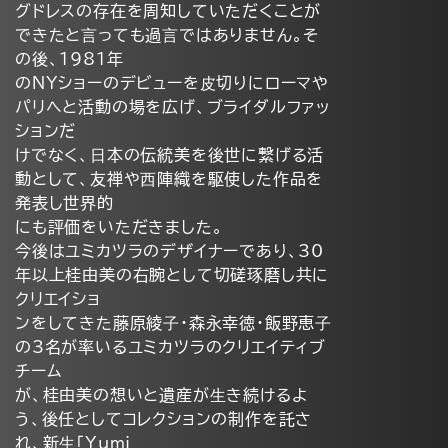
グドレスの存在を周知していただくことが
できたと⾔っても過⾔ではありません。そ
の後、1981年
のNYショーのデビューを⽪切りにローマや
パリへと活動の場を広げ、ブライダルファッ
ションだ
けでなく、⽇本の伝統美を後世に繋げる活
動として、友禅や⻄陣織を駆使した作品を
発表し世界的
にも評価をいただきました。
今後はユミカツラのデザイナーであり、30
年以上桂由美の右腕として切磋琢磨し共に
クリエイショ
ンをしてきた藤原綾⼦・森永幸徳・飯野恵⼦
の3名が率いるユミカツラのクリエイティブ
チーム
が、桂由美の想いと遺産が⽣き続けるよ
う、後任としてコレクションの制作を託さ
れ、新⽣「Yumi