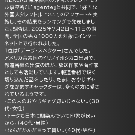
NEXERが東京拠点の外国人タレント・モデ
ル事務所『L’agente』と共同で、「好きな
外国人タレント」についてのアンケートを実
施し、その結果をランキングで発表しまし
た。調査は、2025年7月2日～11日の期
間、全国の男女1000人を対象にインター
ネット上で行われました。
1位は「デーブ・スペクター」さんでした。
アメリカ合衆国のイリノイ州シカゴ出身で、
報道番組の出演のほか、放送作家や著作家
としても活動しています。報道番組で鋭く
切り込んだ話をしたり、たまにおやじギャ
グをかますキャラクターは、多くの方に愛さ
れているようです。
・この人のおやじギャグ嫌いじゃない。（30
代・女性）
・トークも日本に馴染んでいて印象が良い
から。（40代・男性）
・なんだかんだ言って賢い。（40代・男性）