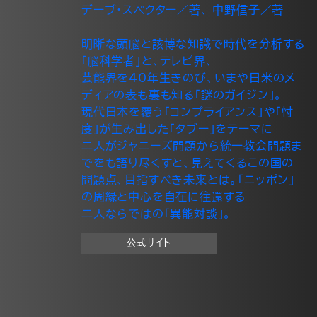
デーブ・スペクター／著、 中野信子／著
明晰な頭脳と該博な知識で時代を分析する
「脳科学者」と、テレビ界、
芸能界を40年生きのび、いまや日米のメ
ディアの表も裏も知る「謎のガイジン」。
現代日本を覆う「コンプライアンス」や「忖
度」が生み出した「タブー」をテーマに
二人がジャニーズ問題から統一教会問題ま
でをも語り尽くすと、見えてくるこの国の
問題点、目指すべき未来とは。「ニッポン」
の周縁と中心を自在に往還する
二人ならではの「異能対談」。
公式サイト